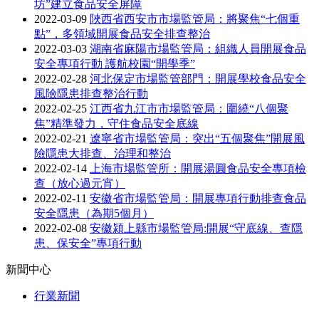
坊”建立食品安全屏障
2022-03-09
陜西省西安市市場監管局：將聚焦“七個重
點”，多領域開展食品安全排查整治
2022-03-03
湖南省麻陽市場監管局：組織人員開展食品
安全專項行動 護航校園“開學季”
2022-02-28
河北保定市場監管部門：開展學校食品安全
風險隱患排查整治行動
2022-02-25
江西省九江市市場監管局：圍繞“八個聚
焦”精準發力，守住食品安全底線
2022-02-21
遼寧省市場監管局：突出“五個聚焦”開展風
險隱患大排查、治理和整治
2022-02-14
上海市場監管所：開展湯圓食品安全專項檢
查（放心過元宵）
2022-02-11
安徽省市場監管局：開展專項行動排查食品
安全隱患（為期5個月）
2022-02-08
安徽潁上縣市場監管局:開展“守底線、查隱
患、保安全”專項行動
新聞中心
行業新聞