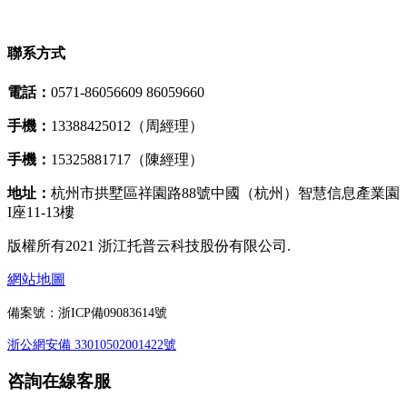
聯系方式
電話：
0571-86056609 86059660
手機：
13388425012（周經理）
手機：
15325881717（陳經理）
地址：
杭州市拱墅區祥園路88號中國（杭州）智慧信息產業園
I座11-13樓
版權所有2021 浙江托普云科技股份有限公司.
網站地圖
備案號：
浙ICP備09083614號
浙公網安備 33010502001422號
咨詢在線客服