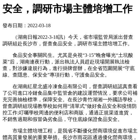
安全，調研市場主體培增工作
發布日期：2022-03-18
（湖南日報2022-3-18訊）今天，省市場監管局派出督查
調研組赴長沙市，督查食品安全，調研市場主體培增工作。
食品安全事關民生。尤其是央視“3·15”晚會曝光“土坑酸
菜”后，湖南連夜行動，派出執法人員趕赴現場開展執法檢
查，對涉嫌違規行為，進行掛牌督辦，在全省范圍開展“守底
線、查隱患、保安全”專項行動，守護食品安全。
在湖南紅星北盛冷凍食品有限公司，督查調研組認真查看
了公司進口冷鏈食品集中監管倉的建設運營情況，要求公司補
充完善抽檢標準，保障安全。在長沙青竹湖湘一外國語學校，
督查調研組現場教學校如何用“清單式”做好食品安全和疫情防
控工作;叮囑學校周邊的便利店和商販，通過正規渠道進貨，
不銷售過期和假冒偽劣食品，守住底線保證食品安全。
市場主體培增工程，是我省不斷優化營商環境促進市場主
體高質量發展的重要舉措。長沙市雨花區通過優化營商環境，