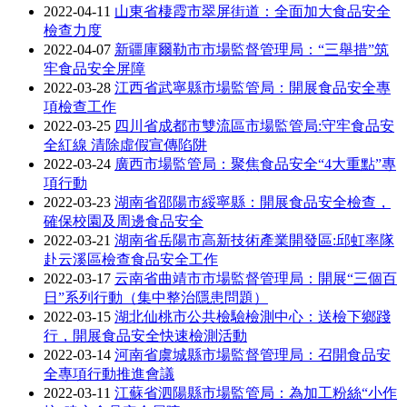
2022-04-11
山東省棲霞市翠屏街道：全面加大食品安全
檢查力度
2022-04-07
新疆庫爾勒市市場監督管理局：“三舉措”筑
牢食品安全屏障
2022-03-28
江西省武寧縣市場監管局：開展食品安全專
項檢查工作
2022-03-25
四川省成都市雙流區市場監管局:守牢食品安
全紅線 清除虛假宣傳陷阱
2022-03-24
廣西市場監管局：聚焦食品安全“4大重點”專
項行動
2022-03-23
湖南省邵陽市綏寧縣：開展食品安全檢查，
確保校園及周邊食品安全
2022-03-21
湖南省岳陽市高新技術產業開發區:邱虹率隊
赴云溪區檢查食品安全工作
2022-03-17
云南省曲靖市市場監督管理局：開展“三個百
日”系列行動（集中整治隱患問題）
2022-03-15
湖北仙桃市公共檢驗檢測中心：送檢下鄉踐
行，開展食品安全快速檢測活動
2022-03-14
河南省虞城縣市場監督管理局：召開食品安
全專項行動推進會議
2022-03-11
江蘇省泗陽縣市場監管局：為加工粉絲“小作