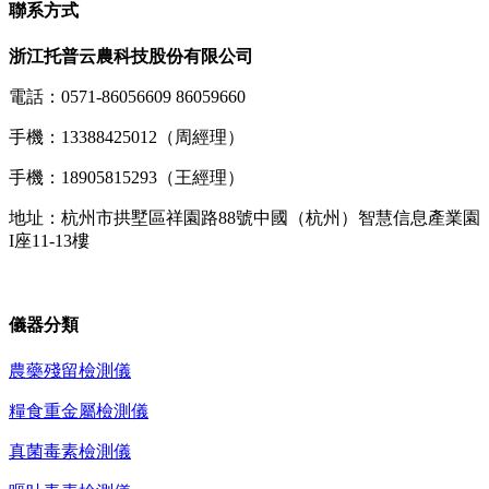
聯系方式
浙江托普云農科技股份有限公司
電話：0571-86056609 86059660
手機：13388425012（周經理）
手機：18905815293（王經理）
地址：杭州市拱墅區祥園路88號中國（杭州）智慧信息產業園
I座11-13樓
儀器分類
農藥殘留檢測儀
糧食重金屬檢測儀
真菌毒素檢測儀