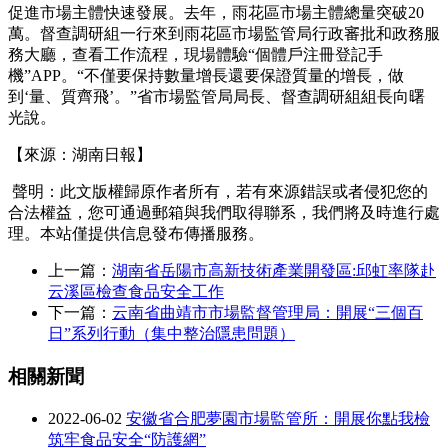
促進市場主體快速發展。去年，雨花區市場主體總量突破20
萬。督查調研組一行來到雨花區市場監管局行政審批和政務服
務大廳，查看工作流程，現場體驗“個體戶注冊登記手
機”APP。“不僅要保持數量增長還要保證質量的增長，做
到‘量、質齊飛’。”省市場監管局局長、督查調研組組長向曙
光說。
【來源：湖南日報】
聲明：此文版權歸原作者所有，若有來源錯誤或者侵犯您的
合法權益，您可通過郵箱與我們取得聯系，我們將及時進行處
理。本站僅提供信息發布傳播服務。
上一篇：
湖南省岳陽市高新技術產業開發區:邱虹率隊赴
云溪區檢查食品安全工作
下一篇：
云南省曲靖市市場監督管理局：開展“三個百
日”系列行動（集中整治隱患問題）
相關新聞
2022-06-02
安徽省合肥夢園市場監管所：開展你點我檢
筑牢食品安全“防護網”