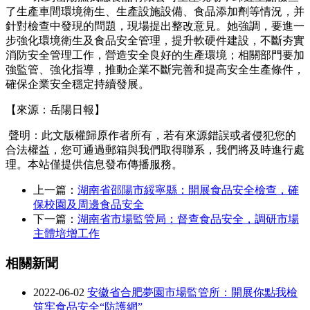
了生產車間環境衛生、生產設施設備、食品添加劑等情況，并
針對檢查中發現的問題，現場提出整改意見。她強調，要進一
步強化環境衛生及食品安全管理，提升軟硬件建設，不斷夯實
消防安全管理工作，營造安全良好的生產環境；相關部門要加
強監管、強化指導，推動企業不斷完善和提高安全生產條件，
確保企業安全穩定持續發展。
【來源：岳陽日報】
聲明：此文版權歸原作者所有，若有來源錯誤或者侵犯您的
合法權益，您可通過郵箱與我們取得聯系，我們將及時進行處
理。本站僅提供信息發布傳播服務。
上一篇：
湖南省邵陽市綏寧縣：開展食品安全檢查，確
保校園及周邊食品安全
下一篇：
湖南省市場監管局：督查食品安全，調研市場
主體培增工作
相關新聞
2022-06-02
安徽省合肥夢園市場監管所：開展你點我檢
筑牢食品安全“防護網”