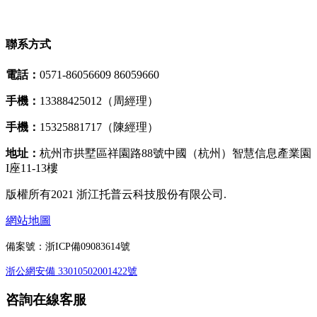
聯系方式
電話：
0571-86056609 86059660
手機：
13388425012（周經理）
手機：
15325881717（陳經理）
地址：
杭州市拱墅區祥園路88號中國（杭州）智慧信息產業園
I座11-13樓
版權所有2021 浙江托普云科技股份有限公司.
網站地圖
備案號：
浙ICP備09083614號
浙公網安備 33010502001422號
咨詢在線客服