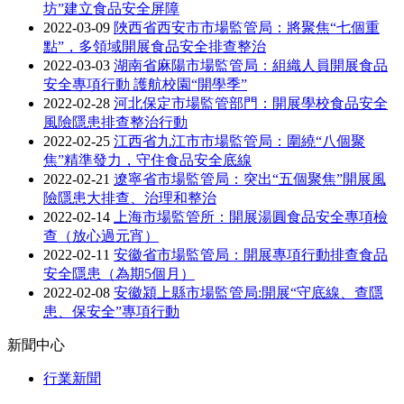
坊”建立食品安全屏障
2022-03-09
陜西省西安市市場監管局：將聚焦“七個重
點”，多領域開展食品安全排查整治
2022-03-03
湖南省麻陽市場監管局：組織人員開展食品
安全專項行動 護航校園“開學季”
2022-02-28
河北保定市場監管部門：開展學校食品安全
風險隱患排查整治行動
2022-02-25
江西省九江市市場監管局：圍繞“八個聚
焦”精準發力，守住食品安全底線
2022-02-21
遼寧省市場監管局：突出“五個聚焦”開展風
險隱患大排查、治理和整治
2022-02-14
上海市場監管所：開展湯圓食品安全專項檢
查（放心過元宵）
2022-02-11
安徽省市場監管局：開展專項行動排查食品
安全隱患（為期5個月）
2022-02-08
安徽潁上縣市場監管局:開展“守底線、查隱
患、保安全”專項行動
新聞中心
行業新聞