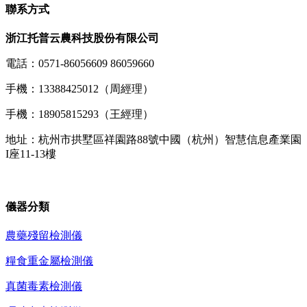
聯系方式
浙江托普云農科技股份有限公司
電話：0571-86056609 86059660
手機：13388425012（周經理）
手機：18905815293（王經理）
地址：杭州市拱墅區祥園路88號中國（杭州）智慧信息產業園
I座11-13樓
儀器分類
農藥殘留檢測儀
糧食重金屬檢測儀
真菌毒素檢測儀