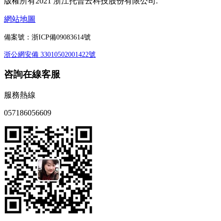
版權所有2021 浙江托普云科技股份有限公司.
網站地圖
備案號：
浙ICP備09083614號
浙公網安備 33010502001422號
咨詢在線客服
服務熱線
057186056609