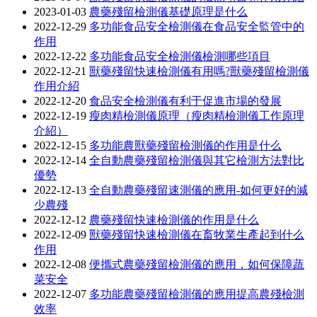
2023-01-03
農藥殘留檢測儀基礎原理是什么
2022-12-29
多功能食品安全檢測儀在食品安全監管中的
作用
2022-12-22
多功能食品安全檢測儀檢測哪些項目
2022-12-21
獸藥殘留快速檢測儀有用嗎?獸藥殘留檢測儀
作用介紹
2022-12-20
食品安全檢測儀有利于促進市場的發展
2022-12-19
瘦肉精檢測儀原理（瘦肉精檢測儀工作原理
介紹）
2022-12-15
多功能農獸藥殘留檢測儀的作用是什么
2022-12-14
全自動農藥殘留檢測儀與其它檢測方法對比
優勢
2022-12-13
全自動農藥殘留速測儀的應用-如何更好的減
少農殘
2022-12-12
農藥殘留快速檢測儀的作用是什么
2022-12-09
獸藥殘留快速檢測儀在畜牧業生產起到什么
作用
2022-12-08
便攜式農藥殘留檢測儀的應用，如何保障蔬
菜安全
2022-12-07
多功能農藥殘留檢測儀的應用提高農殘檢測
效率