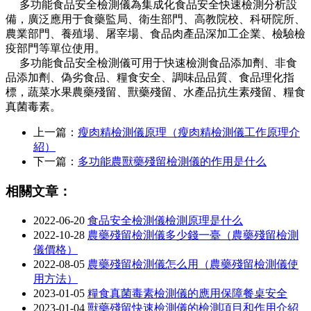
多功能食品安全檢測儀為集成化食品安全快速檢測分析設
備，廣泛應用于食藥監局、衛生部門、高教院校、科研院所、
農業部門、養殖場、屠宰場、食品肉產品深加工企業、檢驗檢
疫部門等單位使用。
多功能食品安全檢測儀可用于快速檢測食品添加劑、非食
品添加劑、偽劣食品、糧食安全、調味品品質、食品理化指
標，蔬菜水果農藥殘留、獸藥殘留、水產品抗生素殘留、糧食
真菌毒素。
上一篇：
瘦肉精檢測儀原理（瘦肉精檢測儀工作原理介
紹）
下一篇：
多功能農獸藥殘留檢測儀的作用是什么
相關文章：
2022-06-20
食品安全檢測儀檢測原理是什么
2022-10-28
農藥殘留檢測儀多少錢一臺（農藥殘留檢測
儀價格）
2022-08-05
農藥殘留檢測儀怎么用（農藥殘留檢測儀使
用方法）
2023-01-05
糧食真菌毒素檢測儀的應用保障餐桌安全
2023-01-04
獸藥殘留快速檢測儀的檢測項目和作用介紹