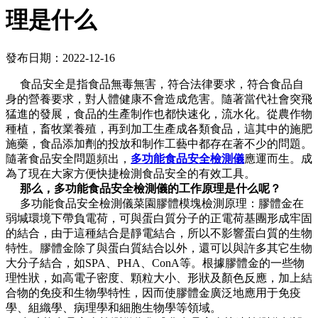
理是什么
發布日期：2022-12-16
食品安全是指食品無毒無害，符合法律要求，符合食品自
身的營養要求，對人體健康不會造成危害。隨著當代社會突飛
猛進的發展，食品的生產制作也都快速化，流水化。從農作物
種植，畜牧業養殖，再到加工生產成各類食品，這其中的施肥
施藥，食品添加劑的投放和制作工藝中都存在著不少的問題。
隨著食品安全問題頻出，
多功能食品安全檢測儀
應運而生。成
為了現在大家方便快捷檢測食品安全的有效工具。
那么，多功能食品安全檢測儀的工作原理是什么呢？
多功能食品安全檢測儀菜園膠體模塊檢測原理：膠體金在
弱堿環境下帶負電荷，可與蛋白質分子的正電荷基團形成牢固
的結合，由于這種結合是靜電結合，所以不影響蛋白質的生物
特性。膠體金除了與蛋白質結合以外，還可以與許多其它生物
大分子結合，如SPA、PHA、ConA等。根據膠體金的一些物
理性狀，如高電子密度、顆粒大小、形狀及顏色反應，加上結
合物的免疫和生物學特性，因而使膠體金廣泛地應用于免疫
學、組織學、病理學和細胞生物學等領域。