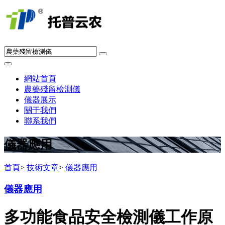
網站首頁
農藥殘留檢測儀
儀器展示
關于我們
聯系我們
儀器應用
首頁
>
技術文章
>
儀器應用
儀器應用
多功能食品安全檢測儀工作原